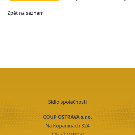
Sídlo společnosti
COUP OSTRAVA s.r.o.
Na Kopaninách 324
725 27 Ostrava