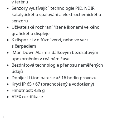
v terénu
Senzory využívající technologie PID, NDIR,
katalytického spalování a elektrochemického
senzoru
Uživatelské rozhraní řízené ikonami velkého
grafického displeje
K dispozici v difúzní verzi, nebo ve verzi
s čerpadlem
Man Down Alarm s dálkovým bezdrátovým
upozorněním v reálném čase
Bezdrátová technologie přenosu naměřených
údajů
Dobíjecí Li-ion baterie až 16 hodin provozu
Kryti IP 65 / 67 (prachotěsný a vodotěsný)
Hmotnost: 435 g
ATEX certifikace