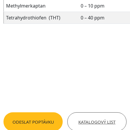
Methylmerkaptan
0 – 10 ppm
Tetrahydrothiofen (THT)
0 – 40 ppm
ODESLAT POPTÁVKU
KATALOGOVÝ LIST