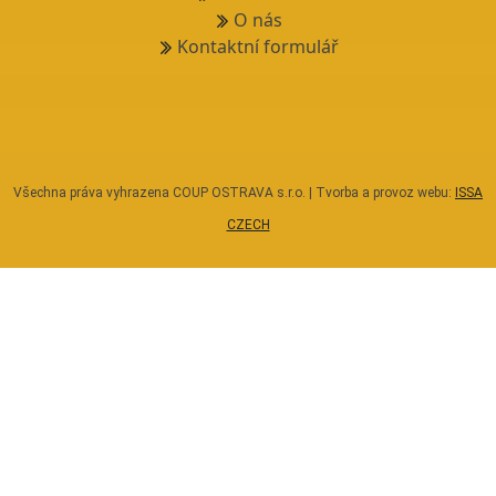
O nás
Kontaktní formulář
Všechna práva vyhrazena COUP OSTRAVA s.r.o. | Tvorba a provoz webu:
ISSA
CZECH