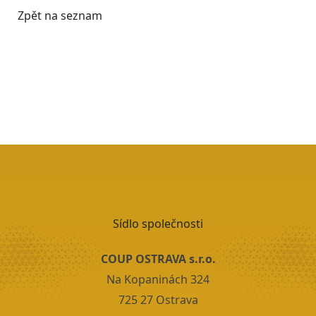
Sídlo společnosti
COUP OSTRAVA s.r.o.
Na Kopaninách 324
725 27 Ostrava