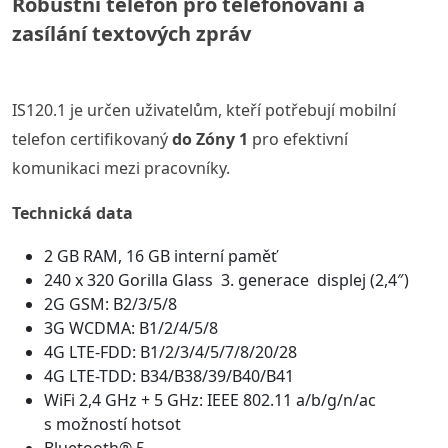
Robustní telefon pro telefonování a
zasílání textových zpráv
IS120.1 je určen uživatelům, kteří potřebují mobilní
telefon certifikovaný
do Zóny 1
pro efektivní
komunikaci mezi pracovníky.
Technická data
2 GB RAM, 16 GB interní paměť
240 x 320 Gorilla Glass 3. generace displej (2,4″)
2G GSM: B2/3/5/8
3G WCDMA: B1/2/4/5/8
4G LTE-FDD: B1/2/3/4/5/7/8/20/28
4G LTE-TDD: B34/B38/39/B40/B41
WiFi 2,4 GHz + 5 GHz: IEEE 802.11 a/b/g/n/ac
s možností hotsot