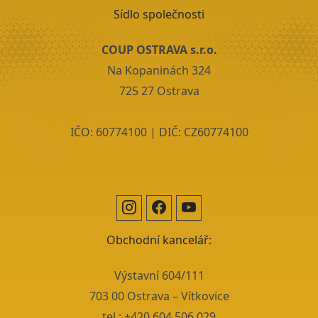
Sídlo společnosti
COUP OSTRAVA s.r.o.
Na Kopaninách 324
725 27 Ostrava
IČO: 60774100 | DIČ: CZ60774100
Obchodní kancelář:
Výstavní 604/111
703 00 Ostrava – Vítkovice
tel.:
+420 604 506 029