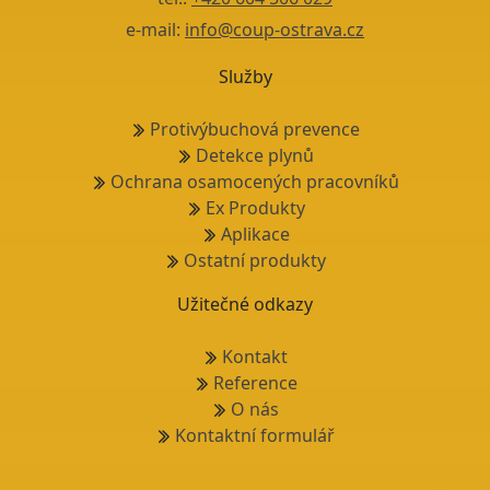
e-mail:
info@coup-ostrava.cz
Služby
Protivýbuchová prevence
Detekce plynů
Ochrana osamocených pracovníků
Ex Produkty
Aplikace
Ostatní produkty
Užitečné odkazy
Kontakt
Reference
O nás
Kontaktní formulář