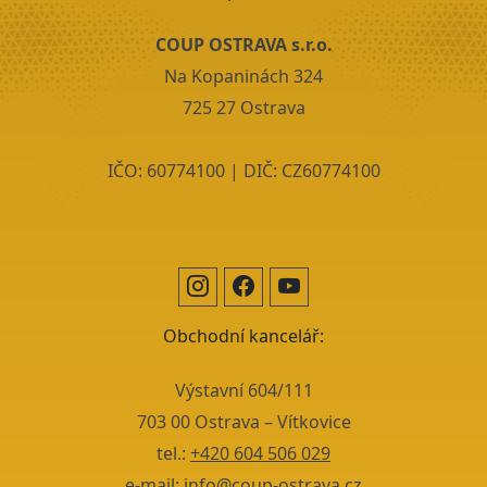
COUP OSTRAVA s.r.o.
Na Kopaninách 324
725 27 Ostrava
IČO: 60774100 | DIČ: CZ60774100
Obchodní kancelář:
Výstavní 604/111
703 00 Ostrava – Vítkovice
tel.:
+420 604 506 029
e-mail:
info@coup-ostrava.cz